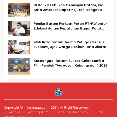
Di Balik Kesibukan Memimpin Batam, Wali
Kota Amsakar Dapat Kejutan Hangat di
Ulang Tahun ke-58
Pemko Batam Perkuat Peran RT/RW untuk
Edukasi dalam Kepatuhan Bayar Pajak
Kendaraan Bermotor
Wali Kota Batam Terima Petugas Sensus
Ekonomi, Ajak Warga Berikan Data Akurat
Kesbangpol Batam Sukses Gelar Lomba
Film Pendek “Wawasan Kebangsaan” 2026
Copyright © infosemua.com - 2024. All Right Reserved.
Redaksi
Tentang Kami
Kode Etik Jurnalistik
S.O.P
Privacy Policy