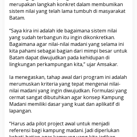
merupakan langkah konkret dalam membumikan
K
a
sistem nilai yang telah lama tumbuh di masyarakat
m
Batam.
p
u
“Saya kira ini adalah ide bagaimana sistem nilai
n
yang sudah terbangun itu ingin dikonkretkan.
g
P
Bagaimana agar nilai-nilai madani yang selama ini
a
kita pahami sebagai bagian dari mimpi besar untuk
r
Batam dapat diwujudkan pada kehidupan di
i
lingkungan perkampungan kita,” ujar Amsakar.
w
i
s
Ia menegaskan, tahap awal dari program ini adalah
a
merumuskan kriteria yang tepat mengenai nilai-
t
nilai madani yang ingin diwujudkan. Formulasi yang
a
cermat sangat dibutuhkan agar konsep Kampung
M
Madani memiliki dasar yang kuat dan aplikatif di
a
d
lapangan.
a
n
“Harus ada pilot project awal untuk menjadi
i
referensi bagi kampung madani. Jadi diperlukan
B
kehati-hatian agar kampung yang kita jadikan
a