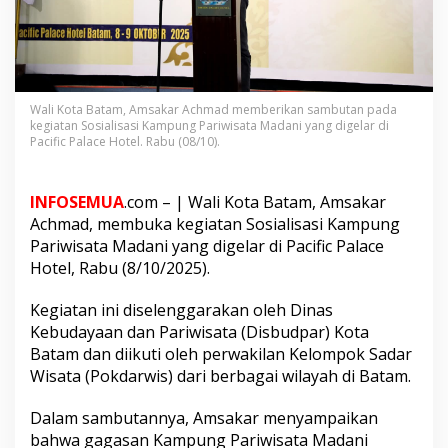
k
a
n
L
a
n
Wali Kota Batam, Amsakar Achmad memberikan sambutan pada
g
kegiatan Sosialisasi Kampung Pariwisata Madani yang digelar di
k
Pacific Palace Hotel. Rabu (08/10).
a
h
A
INFOSEMUA
.com – | Wali Kota Batam, Amsakar
w
Achmad, membuka kegiatan Sosialisasi Kampung
a
Pariwisata Madani yang digelar di Pacific Palace
l
P
Hotel, Rabu (8/10/2025).
e
m
Kegiatan ini diselenggarakan oleh Dinas
b
Kebudayaan dan Pariwisata (Disbudpar) Kota
e
Batam dan diikuti oleh perwakilan Kelompok Sadar
n
t
Wisata (Pokdarwis) dari berbagai wilayah di Batam.
u
k
Dalam sambutannya, Amsakar menyampaikan
a
bahwa gagasan Kampung Pariwisata Madani
n