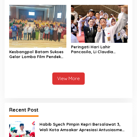
Akurat
Pajak Kendaraan Bermotor
Peringati Hari Lahir
Kesbangpol Batam Sukses
Pancasila, Li Claudia
Gelar Lomba Film Pendek
Serukan Penguatan
“Wawasan Kebangsaan”
Persatuan di Tengah
2026
Keberagaman
View More
Recent Post
Habib Syech Pimpin Kepri Bersalawat 3,
Wali Kota Amsakar Apresiasi Antusiasme
Masyarakat Batam