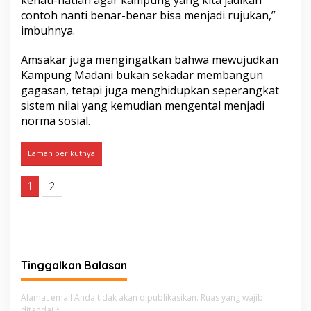
t
contoh nanti benar-benar bisa menjadi rujukan,”
a
imbuhnya.
m
Amsakar juga mengingatkan bahwa mewujudkan
Kampung Madani bukan sekadar membangun
gagasan, tetapi juga menghidupkan seperangkat
sistem nilai yang kemudian mengental menjadi
norma sosial.
Laman berikutnya
1
2
Tinggalkan Balasan
Alamat email Anda tidak akan dipublikasikan.
Ruas yang wajib
ditandai
*