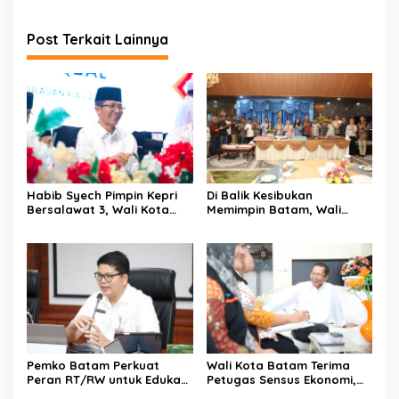
Post Terkait Lainnya
Habib Syech Pimpin Kepri
Di Balik Kesibukan
Bersalawat 3, Wali Kota
Memimpin Batam, Wali
Amsakar Apresiasi
Kota Amsakar Dapat
Antusiasme Masyarakat
Kejutan Hangat di Ulang
Batam
Tahun ke-58
Wali Kota Batam Terima
Pemko Batam Perkuat
Petugas Sensus Ekonomi,
Peran RT/RW untuk Edukasi
Ajak Warga Berikan Data
dalam Kepatuhan Bayar