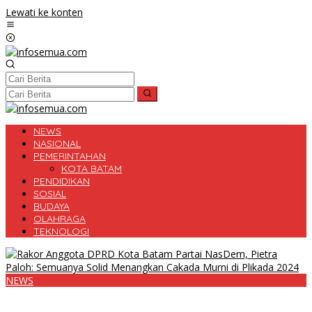
Lewati ke konten
NEWS
NASIONAL
PEMERINTAHAN
KOTA BATAM
PENDIDIKAN
SOSIAL
BUDAYA
OLAHRAGA
TEKNOLOGI
NEWS
Rakor Anggota DPRD Kota Batam Partai NasDem, Pietra Paloh:
Semuanya Solid Menangkan Cakada Murni di Plikada 2024