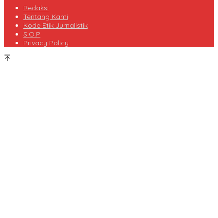
Redaksi
Tentang Kami
Kode Etik Jurnalistik
S.O.P
Privacy Policy