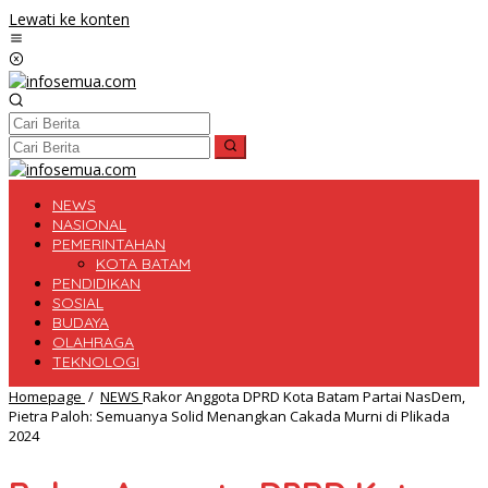
Lewati ke konten
NEWS
NASIONAL
PEMERINTAHAN
KOTA BATAM
PENDIDIKAN
SOSIAL
BUDAYA
OLAHRAGA
TEKNOLOGI
Homepage
/
NEWS
Rakor Anggota DPRD Kota Batam Partai NasDem,
Pietra Paloh: Semuanya Solid Menangkan Cakada Murni di Plikada
2024