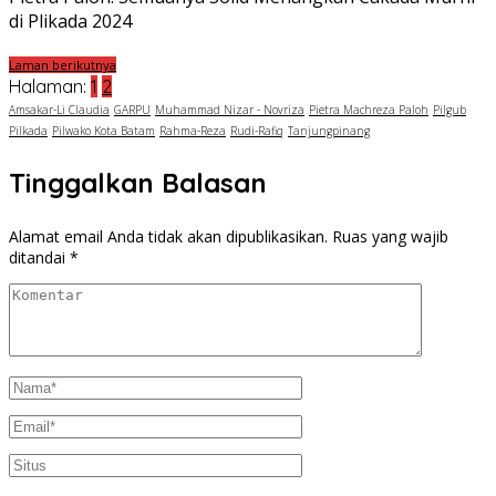
Laman berikutnya
Halaman:
1
2
Amsakar-Li Claudia
GARPU
Muhammad Nizar - Novriza
Pietra Machreza Paloh
Pilgub
Pilkada
Pilwako Kota Batam
Rahma-Reza
Rudi-Rafiq
Tanjungpinang
Tinggalkan Balasan
Alamat email Anda tidak akan dipublikasikan.
Ruas yang wajib
ditandai
*