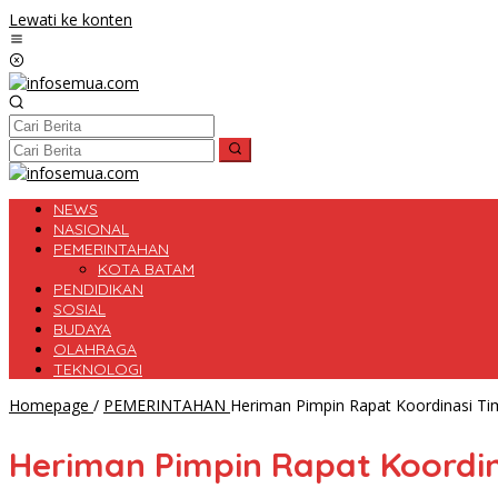
Lewati ke konten
NEWS
NASIONAL
PEMERINTAHAN
KOTA BATAM
PENDIDIKAN
SOSIAL
BUDAYA
OLAHRAGA
TEKNOLOGI
Homepage
/
PEMERINTAHAN
Heriman Pimpin Rapat Koordinasi T
Heriman Pimpin Rapat Koordi