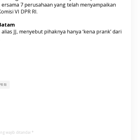
an ersama 7 perusahaan yang telah menyampaikan
omisi VI DPR RI.
 Batam
alias JJ, menyebut pihaknya hanya ‘kena prank’ dari
.
PR RI
ng wajib ditandai
*