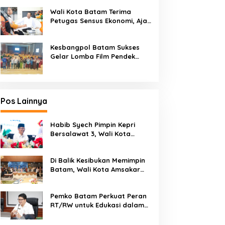
Kendaraan Bermotor
Wali Kota Batam Terima
Petugas Sensus Ekonomi, Ajak
Warga Berikan Data Akurat
Kesbangpol Batam Sukses
Gelar Lomba Film Pendek
“Wawasan Kebangsaan” 2026
Pos Lainnya
Habib Syech Pimpin Kepri
Bersalawat 3, Wali Kota
Amsakar Apresiasi
Antusiasme Masyarakat
Di Balik Kesibukan Memimpin
Batam
Batam, Wali Kota Amsakar
Dapat Kejutan Hangat di
Ulang Tahun ke-58
Pemko Batam Perkuat Peran
RT/RW untuk Edukasi dalam
Kepatuhan Bayar Pajak
Kendaraan Bermotor