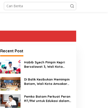
Recent Post
Habib Syech Pimpin Kepri
Bersalawat 3, Wali Kota
Amsakar Apresiasi
Antusiasme Masyarakat
Di Balik Kesibukan Memimpin
Batam
Batam, Wali Kota Amsakar
Dapat Kejutan Hangat di
Ulang Tahun ke-58
Pemko Batam Perkuat Peran
RT/RW untuk Edukasi dalam
Kepatuhan Bayar Pajak