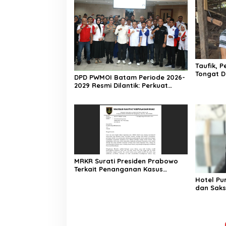
Taufik, 
Tongat D
DPD PWMOI Batam Periode 2026-
dan Akan
2029 Resmi Dilantik: Perkuat
Profesionalisme Wartawan
MRKR Surati Presiden Prabowo
Terkait Penanganan Kasus
Perobohan Hotel Purajaya
Hotel Pu
dan Saks
Perjuang