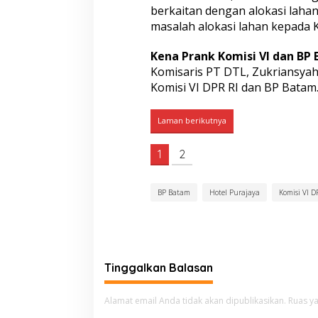
berkaitan dengan alokasi lah
masalah alokasi lahan kepada K
Kena Prank Komisi VI dan BP
Komisaris PT DTL, Zukriansyah 
Komisi VI DPR RI dan BP Batam
Laman berikutnya
1
2
BP Batam
Hotel Purajaya
Komisi VI D
Tinggalkan Balasan
Alamat email Anda tidak akan dipublikasikan.
Ruas ya