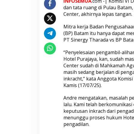
R
INFOSEMUA
.com -| Komisi VI 
R
dan tata ruang di Pulau Batam
I
Center, akhirnya lepas tangan.
d
a
Mitra kerja Badan Pengusaha
l
a
(BP) Batam itu hanya dapat me
m
PT Sinergy Tharada vs BP Batam
K
a
“Penyelesaian pengambil-aliha
s
Hotel Purajaya, kan, sudah m
u
s
Center sudah di Mahkamah Agu
H
masih sedang berjalan di penga
o
inkracht,” kata Anggota Komisi
t
Kamis (17/07/25).
e
l
P
Andre mengatakan, masalah pe
u
lalu. Kami telah berkomunika
r
keputusan inkrach dari pengadi
a
menunggu proses hukum Hotel 
j
pengadilan.
a
y