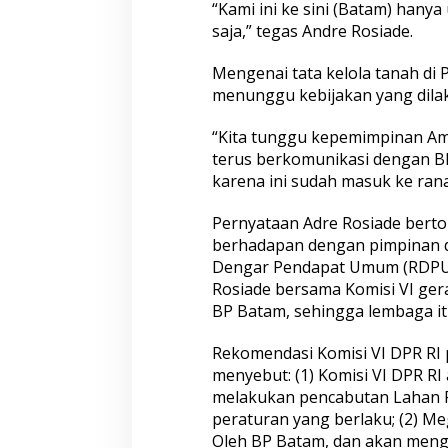
a
“Kami ini ke sini (Batam) han
d
saja,” tegas Andre Rosiade.
a
n
Mengenai tata kelola tanah di
P
e
menunggu kebijakan yang dila
l
a
“Kita tunggu kepemimpinan Ams
b
terus berkomunikasi dengan B
u
karena ini sudah masuk ke ran
h
a
n
Pernyataan Adre Rosiade berto
B
berhadapan dengan pimpinan 
a
Dengar Pendapat Umum (RDPU) 
t
Rosiade bersama Komisi VI gera
a
m
BP Batam, sehingga lembaga it
C
e
Rekomendasi Komisi VI DPR RI 
n
menyebut: (1) Komisi VI DPR R
t
melakukan pencabutan Lahan P
e
r
peraturan yang berlaku; (2) Me
Oleh BP Batam, dan akan men