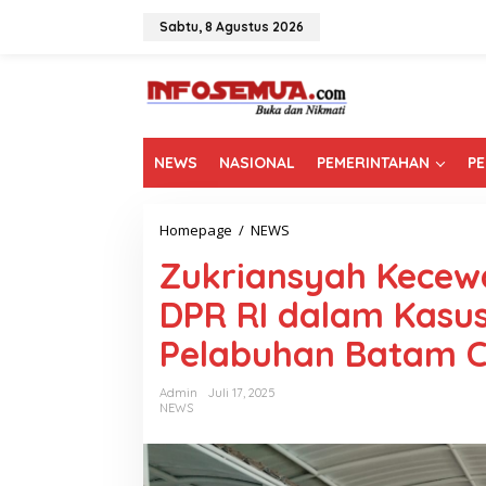
L
e
Sabtu, 8 Agustus 2026
w
a
t
i
k
e
NEWS
NASIONAL
PEMERINTAHAN
PE
k
o
n
t
Homepage
/
NEWS
Z
e
u
n
Zukriansyah Kecewa
k
r
DPR RI dalam Kasus
i
a
Pelabuhan Batam C
n
s
y
Admin
Juli 17, 2025
a
NEWS
h
K
e
c