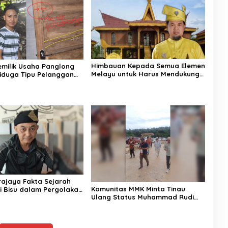
Himbauan Kepada Semua Elemen
Pemilik Usaha Panglong
Melayu untuk Harus Mendukung
iduga Tipu Pelanggan
Perjuangan Rury Afriansyah
 Dipolisikan
rajaya Fakta Sejarah
Komunitas MMK Minta Tinau
i Bisu dalam Pergolakan
Ulang Status Muhammad Rudi
an Pembentukan Kepri
dan Fesly di Kasus Korupsi
Dermaga Utara