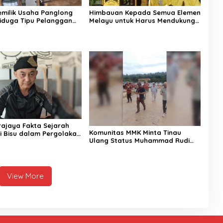
Himbauan Kepada Semua Elemen
Pemilik Usaha Panglong
Melayu untuk Harus Mendukung
iduga Tipu Pelanggan
Perjuangan Rury Afriansyah
 Dipolisikan
rajaya Fakta Sejarah
Komunitas MMK Minta Tinau
i Bisu dalam Pergolakan
Ulang Status Muhammad Rudi
an Pembentukan Kepri
dan Fesly di Kasus Korupsi
Dermaga Utara
View More