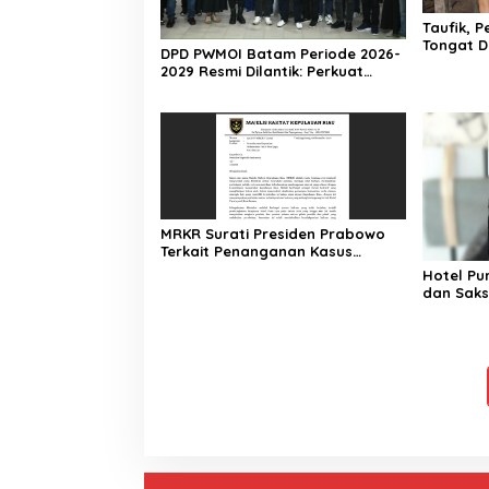
Taufik, 
Tongat D
DPD PWMOI Batam Periode 2026-
dan Akan
2029 Resmi Dilantik: Perkuat
Profesionalisme Wartawan
MRKR Surati Presiden Prabowo
Terkait Penanganan Kasus
Perobohan Hotel Purajaya
Hotel Pu
dan Saks
Perjuang