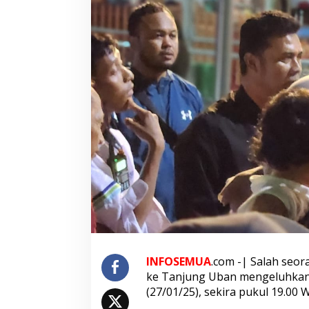
h
k
a
n
P
e
l
a
y
a
n
a
n
A
S
D
P
T
e
l
a
INFOSEMUA
.com -| Salah seo
g
ke Tanjung Uban mengeluhkan
a
(27/01/25), sekira pukul 19.00 W
P