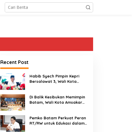
Recent Post
Habib Syech Pimpin Kepri
Bersalawat 3, Wali Kota
Amsakar Apresiasi
Antusiasme Masyarakat
Di Balik Kesibukan Memimpin
Batam
Batam, Wali Kota Amsakar
Dapat Kejutan Hangat di
Ulang Tahun ke-58
Pemko Batam Perkuat Peran
RT/RW untuk Edukasi dalam
Kepatuhan Bayar Pajak