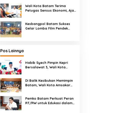
Kendaraan Bermotor
Wali Kota Batam Terima
Petugas Sensus Ekonomi, Ajak
Warga Berikan Data Akurat
Kesbangpol Batam Sukses
Gelar Lomba Film Pendek
“Wawasan Kebangsaan” 2026
Pos Lainnya
Habib Syech Pimpin Kepri
Bersalawat 3, Wali Kota
Amsakar Apresiasi
Antusiasme Masyarakat
Di Balik Kesibukan Memimpin
Batam
Batam, Wali Kota Amsakar
Dapat Kejutan Hangat di
Ulang Tahun ke-58
Pemko Batam Perkuat Peran
RT/RW untuk Edukasi dalam
Kepatuhan Bayar Pajak
Kendaraan Bermotor