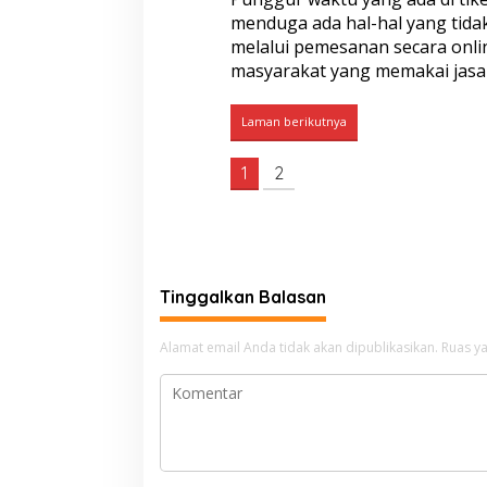
menduga ada hal-hal yang tidak
melalui pemesanan secara onli
masyarakat yang memakai jasa
Laman berikutnya
1
2
Tinggalkan Balasan
Alamat email Anda tidak akan dipublikasikan.
Ruas ya