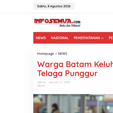
L
e
Sabtu, 8 Agustus 2026
w
a
t
i
k
e
NEWS
NASIONAL
PEMERINTAHAN
PE
k
o
n
t
Homepage
/
NEWS
W
e
a
n
Warga Batam Kelu
r
g
Telaga Punggur
a
B
a
Admin
Januari 27, 2025
t
NEWS
a
m
K
e
l
u