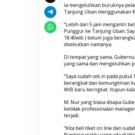
u
Ia mengeluhkan buruknya pela
n
g
Tanjung Uban menggunakan Ka
g
u
“Lebih dari 5 jam mengantri b
r
Punggur ke Tanjung Uban. Saya
18.40wib ) belum juga berang
disebutkan namanya.
Di tempat yang sama, Gubern
yang sama dan mengeluhkan p
“Saya sudah cek in pada pukul
berangkat dan kemungkinan kami
WIB baru berngkat. Itupun kala
M. Nur yang biasa disapa Gube
ketidak profesionalan manage
terjadi.
“Kita beli tiket on line dan s
Punggur waktu yang ada di tike