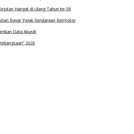
siasi Antusiasme Masyarakat Batam
jutan Hangat di Ulang Tahun ke-58
han Bayar Pajak Kendaraan Bermotor
rikan Data Akurat
Kebangsaan” 2026