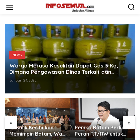
L
e
w
a
t
i
k
e
k
o
NEWS
n
t
Warga Merasa Kesulitan Dapat Gas 3 Kg,
e
Dimana Pengawasan Dinas Terkait dan
n
Anggota DPRD Kota Batam?
Januari 24, 2025
«
»
Di Balik Kesibukan
Pemko Batam Perkuat
Memimpin Batam, Wali
Peran RT/RW untuk