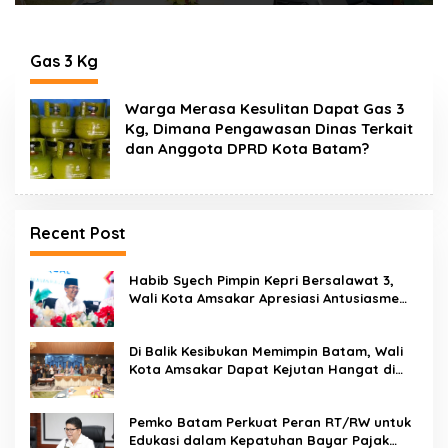
Kota Amsakar Dapat
Edukasi dalam
Kejutan Hangat di
Kepatuhan Bayar
Ulang Tahun ke-58
Pajak Kendaraan
Bermotor
Gas 3 Kg
Warga Merasa Kesulitan Dapat Gas 3
Kg, Dimana Pengawasan Dinas Terkait
dan Anggota DPRD Kota Batam?
Recent Post
Habib Syech Pimpin Kepri Bersalawat 3,
Wali Kota Amsakar Apresiasi Antusiasme
Masyarakat Batam
Di Balik Kesibukan Memimpin Batam, Wali
Kota Amsakar Dapat Kejutan Hangat di
Ulang Tahun ke-58
Pemko Batam Perkuat Peran RT/RW untuk
Edukasi dalam Kepatuhan Bayar Pajak