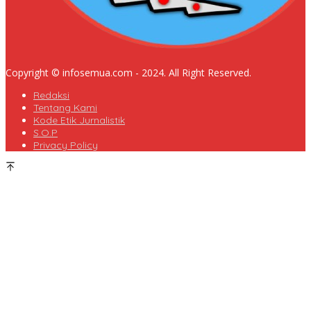
Copyright © infosemua.com - 2024. All Right Reserved.
Redaksi
Tentang Kami
Kode Etik Jurnalistik
S.O.P
Privacy Policy