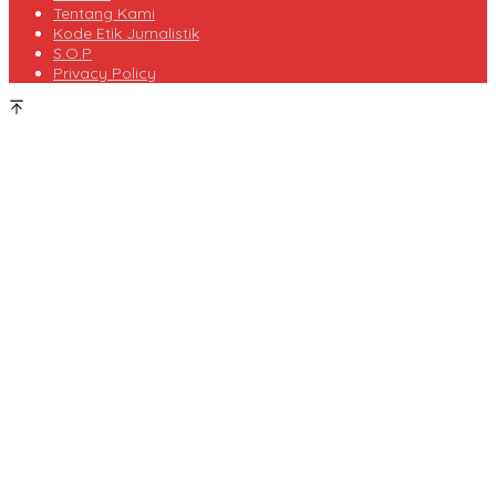
Tentang Kami
Kode Etik Jurnalistik
S.O.P
Privacy Policy