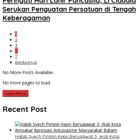
Peringati Hari Lahir Pancasila, Li Claudia
Serukan Penguatan Persatuan di Tengah
Keberagaman
1
2
3
…
7
Berikutnya
No More Posts Available.
No more pages to load.
View More
Recent Post
Habib Syech Pimpin Kepri Bersalawat 3, Wali Kota