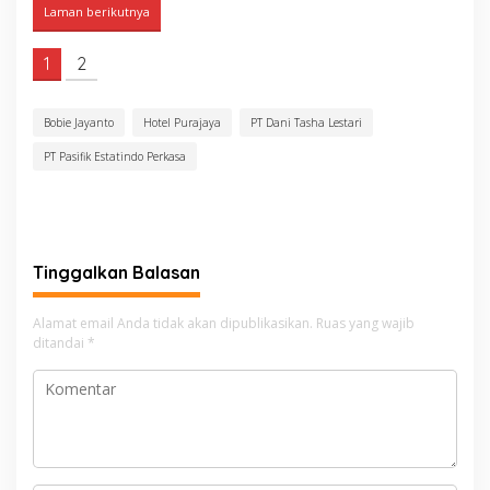
Laman berikutnya
1
2
Bobie Jayanto
Hotel Purajaya
PT Dani Tasha Lestari
PT Pasifik Estatindo Perkasa
Tinggalkan Balasan
Alamat email Anda tidak akan dipublikasikan.
Ruas yang wajib
ditandai
*