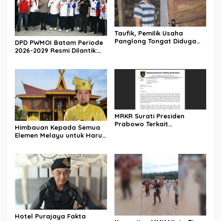
Taufik, Pemilik Usaha
Panglong Tongat Diduga
DPD PWMOI Batam Periode
Tipu Pelanggan dan Akan
2026-2029 Resmi Dilantik:
Dipolisikan
Perkuat Profesionalisme
Wartawan
MRKR Surati Presiden
Prabowo Terkait
Himbauan Kepada Semua
Penanganan Kasus
Elemen Melayu untuk Harus
Perobohan Hotel Purajaya
Mendukung Perjuangan
Rury Afriansyah
Hotel Purajaya Fakta