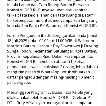
s
Kelola Lahan dan Tata Ruang Batam Bersama
i
Komisi VI DPR RI. Punya keluhan atau aspirasi
V
terkait tata kelola lahan dan tata ruang di Batam?
I
Ini kesempatanmu untuk menyampaikan langsung
D
P
kepada Tim Panja BP Batam dari Komisi VI DPR RI’.
R
R
Forum Pengaduan itu diselenggarakan pada Jumat,
I
18 Juli 2025 pukul 09.00 s.d 11.00 WIB di Ballroom
D
Marriott Batam, Harbour Bay Downtown Jl Duyung
a
p
Sungai Jodoh, Kecamatan Batuampar, Kota Batam,
a
Provinsi Kepulauan Riau. Dalam kesempatan itu,
t
Komisi VI DPR RI memberi catatan: (1) Setiap
M
pengaduan diwakili maksimal 2 orang, lebih dahulu
e
mengirim pesan di WhatsApp untuk dibuatkan
m
b
daftar pengadu dengan masing-masing 10 menit
e
per pengadu.
r
a
Menanggapi Program Evaluasi Tata Kelola yang
n
dilaksanakan oleh Komisi VI DPR RI, Direktur PT
t
a
DTL, Rury Afriansyah, mengatakan kesempatan
s