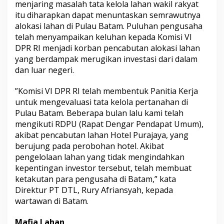
menjaring masalah tata kelola lahan wakil rakyat
M
itu diharapkan dapat menuntaskan semrawutnya
a
alokasi lahan di Pulau Batam. Puluhan pengusaha
f
i
telah menyampaikan keluhan kepada Komisi VI
a
DPR RI menjadi korban pencabutan alokasi lahan
L
yang berdampak merugikan investasi dari dalam
a
dan luar negeri.
h
a
n
”Komisi VI DPR RI telah membentuk Panitia Kerja
untuk mengevaluasi tata kelola pertanahan di
Pulau Batam. Beberapa bulan lalu kami telah
mengikuti RDPU (Rapat Dengar Pendapat Umum),
akibat pencabutan lahan Hotel Purajaya, yang
berujung pada perobohan hotel. Akibat
pengelolaan lahan yang tidak mengindahkan
kepentingan investor tersebut, telah membuat
ketakutan para pengusaha di Batam,” kata
Direktur PT DTL, Rury Afriansyah, kepada
wartawan di Batam.
Mafia Lahan