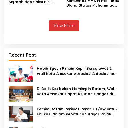
Komunitas MMK Minta Tinau
Sejarah dan Saksi Bisu
Ulang Status Muhammad
dalam Pergolakan
Rudi dan Fesly di Kasus
Perjuangan Pembentukan
Korupsi Dermaga Utara
Kepri
View More
Recent Post
Habib Syech Pimpin Kepri Bersalawat 3,
Wali Kota Amsakar Apresiasi Antusiasme
Masyarakat Batam
Di Balik Kesibukan Memimpin Batam, Wali
Kota Amsakar Dapat Kejutan Hangat di
Ulang Tahun ke-58
Pemko Batam Perkuat Peran RT/RW untuk
Edukasi dalam Kepatuhan Bayar Pajak
Kendaraan Bermotor