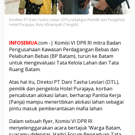
H
o
t
Direktur PT Dani Tasha Lestari (DTL) sekaligus Pemilik dan Pengelola
e
Hotel Purajaya, Rury Afriansyah (Tengah)
l
P
u
r
INFOSEMUA
.com -| Komisi VI DPR RI mitra Badan
a
Pengusahaan Kawasan Perdagangan Bebas dan
j
Pelabuhan Bebas (BP Batam), turun ke Batam
a
untuk mengevaluasi Tata Kelola Lahan dan Tata
y
Ruang Batam.
a
B
e
Atas hal itu, Direksi PT Dani Tasha Lestari (DTL),
r
pemilik dan pengelola Hotel Purajaya, korban
h
pencabutan alokasi lahan, berharap Panitia Kerja
a
(Panja) mampu menertibkan alokasi lahan sebagai
r
a
pintu masuk pemberantasan mafia lahan.
p
K
Dalam sebuah flyer, Komisi VI DPR RI
o
menyelenggarakan acara bertajuk ‘Warga Batam,
m
suaramu didengar. Hadiri Forum Pengaduan Tata
i