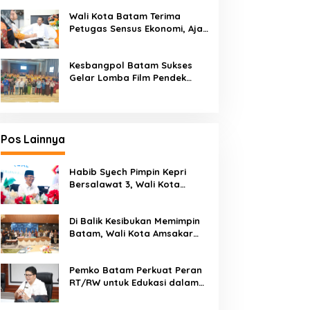
Kendaraan Bermotor
Wali Kota Batam Terima
Petugas Sensus Ekonomi, Ajak
Warga Berikan Data Akurat
Kesbangpol Batam Sukses
Gelar Lomba Film Pendek
“Wawasan Kebangsaan” 2026
Pos Lainnya
Habib Syech Pimpin Kepri
Bersalawat 3, Wali Kota
Amsakar Apresiasi
Antusiasme Masyarakat
Di Balik Kesibukan Memimpin
Batam
Batam, Wali Kota Amsakar
Dapat Kejutan Hangat di
Ulang Tahun ke-58
Pemko Batam Perkuat Peran
RT/RW untuk Edukasi dalam
Kepatuhan Bayar Pajak
Kendaraan Bermotor