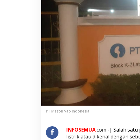
a
p
I
n
d
o
n
e
s
i
a
T
i
d
a
k
S
e
s
PT Mason Vap Indonesia
u
a
i
I
INFOSEMUA
.com -| Salah sat
z
listrik atau dikenal dengan seb