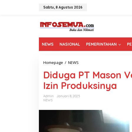
L
e
Sabtu, 8 Agustus 2026
w
a
t
i
k
e
NEWS
NASIONAL
PEMERINTAHAN
PE
k
o
n
t
Homepage
/
NEWS
D
e
i
n
Diduga PT Mason Va
d
u
Izin Produksinya
g
a
P
Admin
Januari 8, 2025
T
NEWS
M
a
s
o
n
V