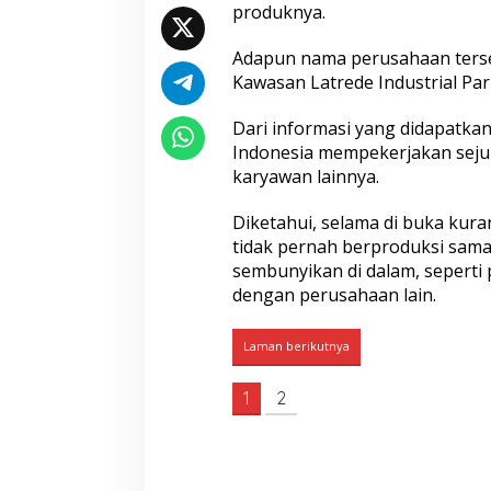
i
produknya.
n
P
Adapun nama perusahaan terseb
r
o
Kawasan Latrede Industrial Pa
d
u
Dari informasi yang didapatkan
k
Indonesia mempekerjakan sejum
s
karyawan lainnya.
i
n
y
Diketahui, selama di buka kura
a
tidak pernah berproduksi sama
sembunyikan di dalam, seperti
dengan perusahaan lain.
Laman berikutnya
1
2