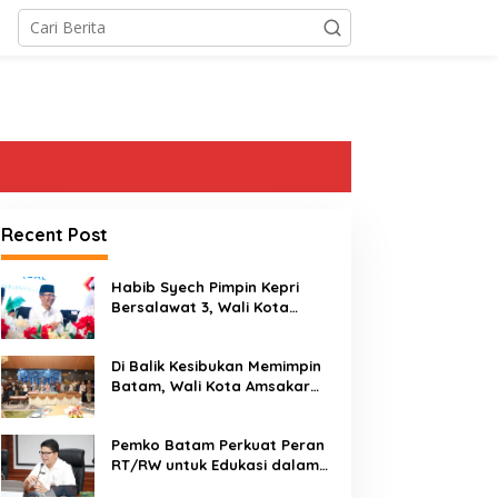
Recent Post
Habib Syech Pimpin Kepri
Bersalawat 3, Wali Kota
Amsakar Apresiasi
Antusiasme Masyarakat
Di Balik Kesibukan Memimpin
Batam
Batam, Wali Kota Amsakar
Dapat Kejutan Hangat di
Ulang Tahun ke-58
Pemko Batam Perkuat Peran
RT/RW untuk Edukasi dalam
Kepatuhan Bayar Pajak