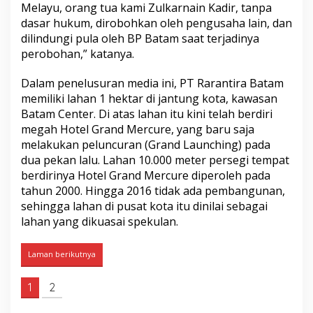
Melayu, orang tua kami Zulkarnain Kadir, tanpa
s
dasar hukum, dirobohkan oleh pengusaha lain, dan
L
a
dilindungi pula oleh BP Batam saat terjadinya
h
perobohan,” katanya.
a
n
Dalam penelusuran media ini, PT Rarantira Batam
o
memiliki lahan 1 hektar di jantung kota, kawasan
l
e
Batam Center. Di atas lahan itu kini telah berdiri
h
megah Hotel Grand Mercure, yang baru saja
K
melakukan peluncuran (Grand Launching) pada
e
dua pekan lalu. Lahan 10.000 meter persegi tempat
p
berdirinya Hotel Grand Mercure diperoleh pada
a
l
tahun 2000. Hingga 2016 tidak ada pembangunan,
a
sehingga lahan di pusat kota itu dinilai sebagai
B
lahan yang dikuasai spekulan.
P
B
a
Laman berikutnya
t
a
1
2
m