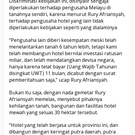
Diskriminasi kebijakan ini, disinyalir sengaja
n
diperlakukan terhadap pengusaha Melayu di
D
tanahnya sendiri, karena menurut Rury Afriansyah,
i
terhadap pengusaha hotel yang lain tidak
s
k
diperlakukan kebijakan seperti yang dialaminya.
r
i
“Pengusaha lain diberi kesempatan meski telah
m
menelantarkan tanah 6 tahun lebih, tetapi kami
i
telah membangun hotel bernilai investasi ratusan
n
a
miliar, dan telah mendatangkan devisa negara,
s
hanya karena telat bayar (Uang Wajib Tahunan
i
disingkat UWT) 11 bulan, dicabut dengan surat
K
pemberitahuan saja,” ucap Rury Afriansyah.
e
b
i
Bukan itu saja, dengan nada gemetar Rury
j
Afriansyah memelas, menyebut pihaknya
a
kehilangan tanah, bangunan dan fasilitas hotel
k
mewah yang seluas 30 hektar tersebut.
a
n
A
“Hotel yang telah berjasa untuk provinsi ini, dan
t
dibangun dengan keringat putra daerah, putra
a