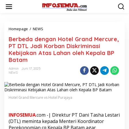
L
e
w
a
t
i
Homepage
/
NEWS
B
k
e
Berbeda dengan Hotel Grand Mercure,
e
r
k
b
PT DTL Jadi Korban Diskriminasi
o
e
Kebijakan Atas Lahan oleh Kepala BP
n
d
Batam
t
a
e
d
Admin
Juni 17, 2025
n
e
NEWS
n
g
a
n
H
Hotel Grand Mercure vs Hotel Purajaya
o
t
e
INFOSEMUA
.com -| Direktur PT Dani Tasha Lestari
l
(DTL) meminta kepada Menteri Koordinator
G
Perekonomian cq Kepala BP Batam agar
r