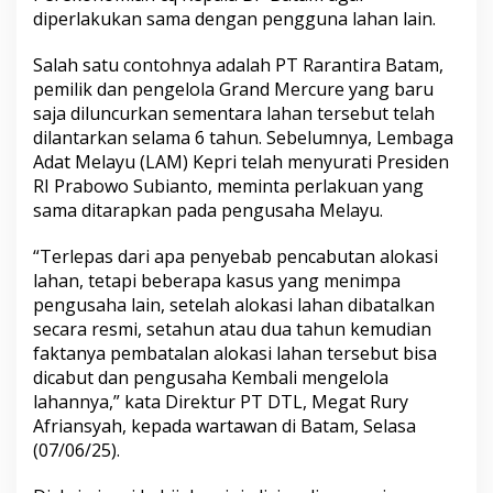
a
diperlakukan sama dengan pengguna lahan lain.
n
d
Salah satu contohnya adalah PT Rarantira Batam,
M
pemilik dan pengelola Grand Mercure yang baru
e
saja diluncurkan sementara lahan tersebut telah
r
c
dilantarkan selama 6 tahun. Sebelumnya, Lembaga
u
Adat Melayu (LAM) Kepri telah menyurati Presiden
r
RI Prabowo Subianto, meminta perlakuan yang
e
sama ditarapkan pada pengusaha Melayu.
,
P
T
“Terlepas dari apa penyebab pencabutan alokasi
D
lahan, tetapi beberapa kasus yang menimpa
T
pengusaha lain, setelah alokasi lahan dibatalkan
L
secara resmi, setahun atau dua tahun kemudian
J
a
faktanya pembatalan alokasi lahan tersebut bisa
d
dicabut dan pengusaha Kembali mengelola
i
lahannya,” kata Direktur PT DTL, Megat Rury
K
Afriansyah, kepada wartawan di Batam, Selasa
o
(07/06/25).
r
b
a