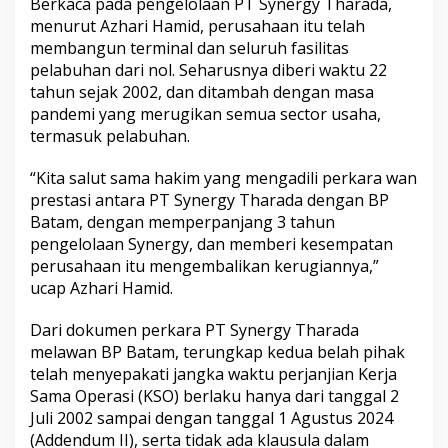
Berkaca pada pengelolaan PT Synergy Tharada,
e
menurut Azhari Hamid, perusahaan itu telah
s
membangun terminal dan seluruh fasilitas
i
pelabuhan dari nol. Seharusnya diberi waktu 22
a
d
tahun sejak 2002, dan ditambah dengan masa
i
pandemi yang merugikan semua sector usaha,
K
termasuk pelabuhan.
o
t
“Kita salut sama hakim yang mengadili perkara wan
a
B
prestasi antara PT Synergy Tharada dengan BP
a
Batam, dengan memperpanjang 3 tahun
t
pengelolaan Synergy, dan memberi kesempatan
a
perusahaan itu mengembalikan kerugiannya,”
m
ucap Azhari Hamid.
Dari dokumen perkara PT Synergy Tharada
melawan BP Batam, terungkap kedua belah pihak
telah menyepakati jangka waktu perjanjian Kerja
Sama Operasi (KSO) berlaku hanya dari tanggal 2
Juli 2002 sampai dengan tanggal 1 Agustus 2024
(Addendum II), serta tidak ada klausula dalam