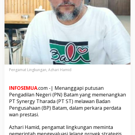
r
i
n
t
a
h
E
v
a
l
u
a
s
Pengamat Lingkungan, Azhari Hamid
i
P
e
INFOSEMUA
.com -| Menanggapi putusan
n
Pengadilan Negeri (PN) Batam yang memenangkan
g
PT Synergy Tharada (PT ST) melawan Badan
e
l
Pengusahaan (BP) Batam, dalam perkara perdata
o
wan prestasi.
l
a
Azhari Hamid, pengamat lingkungan meminta
a
pemerintah mengevaluasi lelang proyek strategis
n