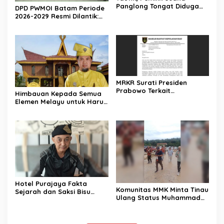
Panglong Tongat Diduga
DPD PWMOI Batam Periode
Tipu Pelanggan dan Akan
2026-2029 Resmi Dilantik:
Dipolisikan
Perkuat Profesionalisme
Wartawan
MRKR Surati Presiden
Prabowo Terkait
Himbauan Kepada Semua
Penanganan Kasus
Elemen Melayu untuk Harus
Perobohan Hotel Purajaya
Mendukung Perjuangan
Rury Afriansyah
Hotel Purajaya Fakta
Komunitas MMK Minta Tinau
Sejarah dan Saksi Bisu
Ulang Status Muhammad
dalam Pergolakan
Rudi dan Fesly di Kasus
Perjuangan Pembentukan
Korupsi Dermaga Utara
Kepri