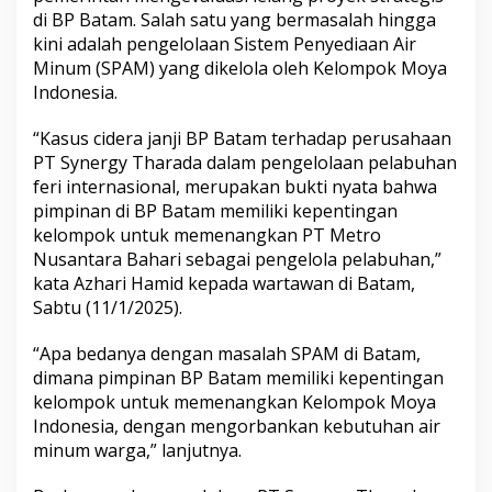
S
di BP Batam. Salah satu yang bermasalah hingga
P
kini adalah pengelolaan Sistem Penyediaan Air
A
Minum (SPAM) yang dikelola oleh Kelompok Moya
M
Indonesia.
o
l
e
“Kasus cidera janji BP Batam terhadap perusahaan
h
PT Synergy Tharada dalam pengelolaan pelabuhan
K
feri internasional, merupakan bukti nyata bahwa
e
pimpinan di BP Batam memiliki kepentingan
l
o
kelompok untuk memenangkan PT Metro
m
Nusantara Bahari sebagai pengelola pelabuhan,”
p
kata Azhari Hamid kepada wartawan di Batam,
o
Sabtu (11/1/2025).
k
M
o
“Apa bedanya dengan masalah SPAM di Batam,
y
dimana pimpinan BP Batam memiliki kepentingan
a
kelompok untuk memenangkan Kelompok Moya
I
Indonesia, dengan mengorbankan kebutuhan air
n
minum warga,” lanjutnya.
d
o
n