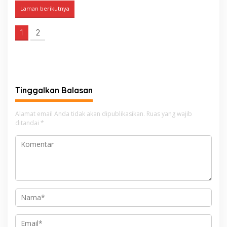
Laman berikutnya
1
2
Tinggalkan Balasan
Alamat email Anda tidak akan dipublikasikan.
Ruas yang wajib
ditandai
*