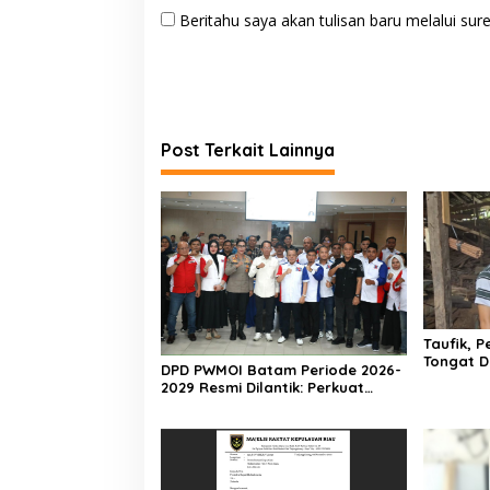
Beritahu saya akan tulisan baru melalui sure
Post Terkait Lainnya
Taufik, 
Tongat D
DPD PWMOI Batam Periode 2026-
dan Akan
2029 Resmi Dilantik: Perkuat
Profesionalisme Wartawan