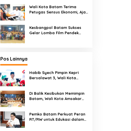
Kendaraan Bermotor
Wali Kota Batam Terima
Petugas Sensus Ekonomi, Ajak
Warga Berikan Data Akurat
Kesbangpol Batam Sukses
Gelar Lomba Film Pendek
“Wawasan Kebangsaan” 2026
Pos Lainnya
Habib Syech Pimpin Kepri
Bersalawat 3, Wali Kota
Amsakar Apresiasi
Antusiasme Masyarakat
Di Balik Kesibukan Memimpin
Batam
Batam, Wali Kota Amsakar
Dapat Kejutan Hangat di
Ulang Tahun ke-58
Pemko Batam Perkuat Peran
RT/RW untuk Edukasi dalam
Kepatuhan Bayar Pajak
Kendaraan Bermotor