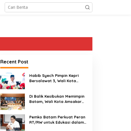
Recent Post
Habib Syech Pimpin Kepri
Bersalawat 3, Wali Kota
Amsakar Apresiasi
Antusiasme Masyarakat
Di Balik Kesibukan Memimpin
Batam
Batam, Wali Kota Amsakar
Dapat Kejutan Hangat di
Ulang Tahun ke-58
Pemko Batam Perkuat Peran
RT/RW untuk Edukasi dalam
Kepatuhan Bayar Pajak