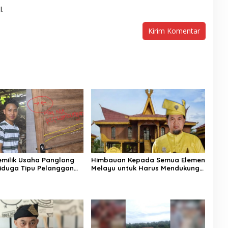
l.
Himbauan Kepada Semua Elemen
Pemilik Usaha Panglong
Melayu untuk Harus Mendukung
iduga Tipu Pelanggan
Perjuangan Rury Afriansyah
 Dipolisikan