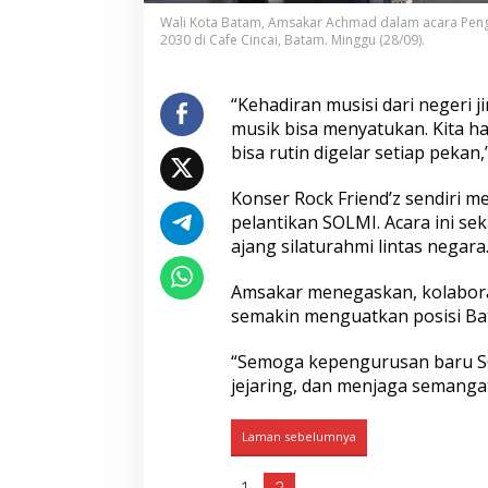
a
r
Wali Kota Batam, Amsakar Achmad dalam acara Pengu
D
2030 di Cafe Cincai, Batam. Minggu (28/09).
o
r
o
“Kehadiran musisi dari negeri 
n
musik bisa menyatukan. Kita ha
g
bisa rutin digelar setiap pekan
B
a
Konser Rock Friend’z sendiri
t
a
pelantikan SOLMI. Acara ini se
m
ajang silaturahmi lintas negara
J
a
Amsakar menegaskan, kolaboras
d
semakin menguatkan posisi Bat
i
K
o
“Semoga kepengurusan baru SO
t
jejaring, dan menjaga semangat
a
M
u
Laman sebelumnya
s
i
1
2