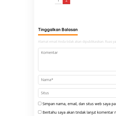
k
d
a
n
M
I
C
Tinggalkan Balasan
E
Alamat email Anda tidak akan dipublikasikan.
Ruas ya
Simpan nama, email, dan situs web saya pa
Beritahu saya akan tindak lanjut komentar m