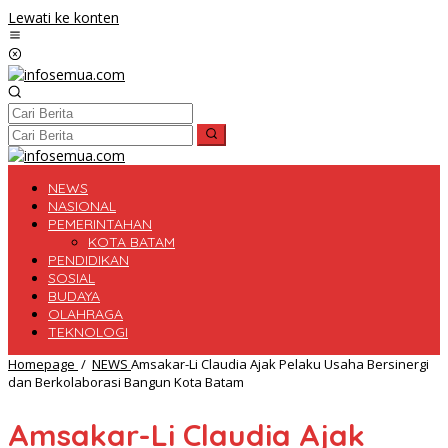
Lewati ke konten
NEWS
NASIONAL
PEMERINTAHAN
KOTA BATAM
PENDIDIKAN
SOSIAL
BUDAYA
OLAHRAGA
TEKNOLOGI
Homepage
/
NEWS
Amsakar-Li Claudia Ajak Pelaku Usaha Bersinergi
dan Berkolaborasi Bangun Kota Batam
Amsakar-Li Claudia Ajak